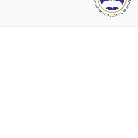
Ingresar a la nota dirigida al PEN
Fuente:
CADJM
Coronavirus