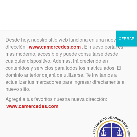
Toggle
navigation
CERRAR
Desde hoy, nuestro sitio web funciona en una nueva
dirección:
www.camercedes.com
. El nuevo portal es
más moderno, accesible y puede consultarse desde
cualquier dispositivo. Además, irá creciendo en
abril 11, 2020
contenidos y servicios para todos los matriculados. El
Ingresar a la nota dirigida al PEN
dominio anterior dejará de utilizarse. Te invitamos a
actualizar tus marcadores para ingresar directamente al
nuevo sitio.
Agregá a tus favoritos nuestra nueva dirección:
www.camercedes.com