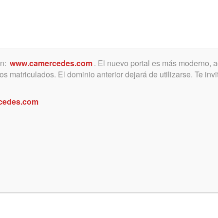
ón:
www.camercedes.com
. El nuevo portal es más moderno, a
MICA
SERVICIOS
NOTICIAS Y ACTIVIDADES
s matriculados. El dominio anterior dejará de utilizarse. Te in
cedes.com
tal
 victima