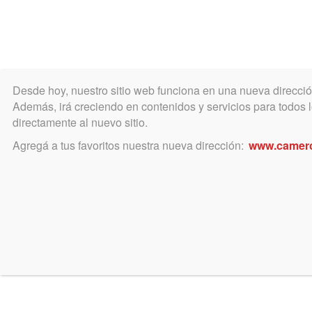
Desde hoy, nuestro sitio web funciona en una nueva direcci
COLEGIO
MATRÍCULA
ÁREA ACADÉ
Además, irá creciendo en contenidos y servicios para todos lo
directamente al nuevo sitio.
Agregá a tus favoritos nuestra nueva dirección:
www.camer
Jurisprudencia Departamen
Etiqueta/Voz jurídica: Hecho de la
Ir a buscador de jurisprudencia
13 de septiembre de 2016