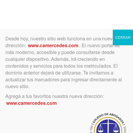
Toggle
navigation
CERRAR
Desde hoy, nuestro sitio web funciona en una nueva
dirección:
www.camercedes.com
. El nuevo portal es
más moderno, accesible y puede consultarse desde
cualquier dispositivo. Además, irá creciendo en
marzo 15, 2023
contenidos y servicios para todos los matriculados. El
A raíz de los problemas
dominio anterior dejará de utilizarse. Te invitamos a
actualizar tus marcadores para ingresar directamente al
generados por los cortes de
nuevo sitio.
energía
Agregá a tus favoritos nuestra nueva dirección:
www.camercedes.com