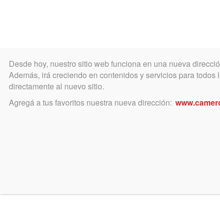
Desde hoy, nuestro sitio web funciona en una nueva direcci
COLEGIO
MATRÍCULA
ÁREA ACADÉ
Además, irá creciendo en contenidos y servicios para todos lo
directamente al nuevo sitio.
Agregá a tus favoritos nuestra nueva dirección:
www.camer
1ra 
MIéRCOLES
11
sobr
Organ
JUNIO
en fu
recie
Horario: