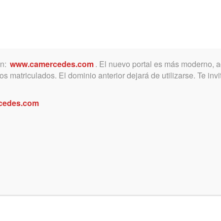
ón:
www.camercedes.com
. El nuevo portal es más moderno, a
MICA
SERVICIOS
NOTICIAS Y ACTIVIDADES
s matriculados. El dominio anterior dejará de utilizarse. Te in
cedes.com
Conferencia Ciclo Video Conferenc
e Arbitraje
izada por FACA. Se inserta en la próxima p
ncionamiento del Sistema de Arbitraje
ntemente inaugurado en el Colegio