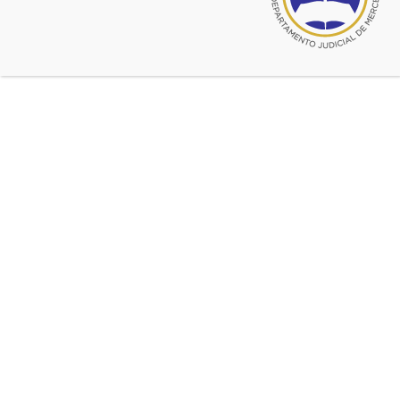
Jornada: “RESPONSABILIDAD
POR ACTOS
DISCRIMINATORIOS”
Expone: Dr. EMILIO A. IBARLUCIA
Expone: Dr. EMILIO A. IBARLUCIA