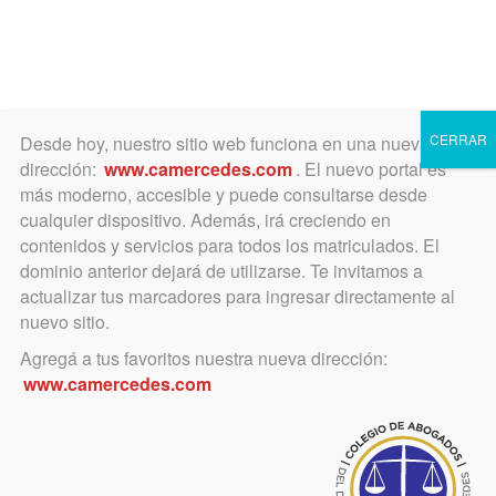
Toggle
navigation
CERRAR
Desde hoy, nuestro sitio web funciona en una nueva
dirección:
www.camercedes.com
. El nuevo portal es
más moderno, accesible y puede consultarse desde
cualquier dispositivo. Además, irá creciendo en
contenidos y servicios para todos los matriculados. El
MARTES
dominio anterior dejará de utilizarse. Te invitamos a
14
actualizar tus marcadores para ingresar directamente al
nuevo sitio.
Agregá a tus favoritos nuestra nueva dirección:
NOVIEMBRE
www.camercedes.com
Horario:
15