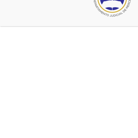
XXXIII Salón de Pintura 2016
RECEPCIÓN DE OBRAS: 24 al 28
DE OCTUBRE DE 2016 DE 8.30 A
13.00.
ACTUACION DEL JURADO.
SABADO 29 DE OCTUBRE DE
2016.
INAUGURACION: SABADO 5 DE
NOVIEMBRE DE 2016 A LAS 20.00
EXPOSICIÓN: DEL 7 AL 11 DE
NOVIEMBRE DE 2016 DE 8.30 A
13.30