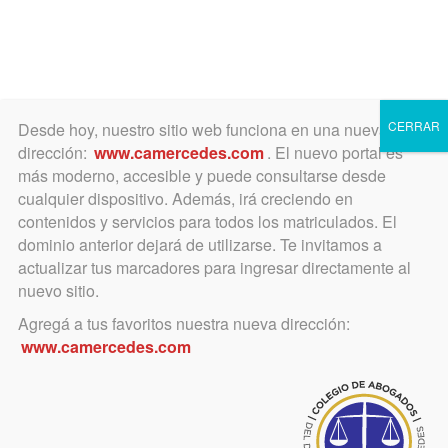
Toggle
navigation
CERRAR
Desde hoy, nuestro sitio web funciona en una nueva
dirección:
www.camercedes.com
. El nuevo portal es
más moderno, accesible y puede consultarse desde
cualquier dispositivo. Además, irá creciendo en
contenidos y servicios para todos los matriculados. El
SáBADO
dominio anterior dejará de utilizarse. Te invitamos a
05
actualizar tus marcadores para ingresar directamente al
nuevo sitio.
Agregá a tus favoritos nuestra nueva dirección:
NOVIEMBRE
www.camercedes.com
Horario:
20 horas inauguración. 8.30 a 13.30 exposición