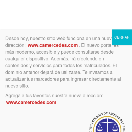
Toggle
navigation
CERRAR
Desde hoy, nuestro sitio web funciona en una nueva
dirección:
www.camercedes.com
. El nuevo portal es
más moderno, accesible y puede consultarse desde
cualquier dispositivo. Además, irá creciendo en
noviembre 29, 2019
contenidos y servicios para todos los matriculados. El
Ante noticias sobre presunto
dominio anterior dejará de utilizarse. Te invitamos a
actualizar tus marcadores para ingresar directamente al
abogado
nuevo sitio.
Agregá a tus favoritos nuestra nueva dirección:
Aparecidas en el Diario La Razón de
www.camercedes.com
Chivilcoy