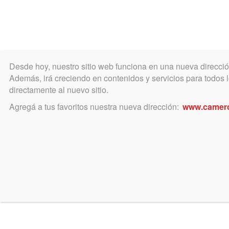
Desde hoy, nuestro sitio web funciona en una nueva direcci
COLEGIO
MATRÍCULA
ÁREA ACADÉ
Además, irá creciendo en contenidos y servicios para todos lo
directamente al nuevo sitio.
Agregá a tus favoritos nuestra nueva dirección:
www.camer
mayo 30, 2020
Apertura parcial de Recept
La Suprema Corte de Justicia resolv
año la presentación de escritos de 
Notificaciones y Presentaciones se
los Fueros Civil y Comercial, de Fa