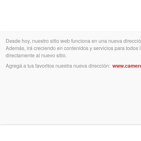
Desde hoy, nuestro sitio web funciona en una nueva direcci
COLEGIO
MATRÍCULA
ÁREA ACADÉ
Además, irá creciendo en contenidos y servicios para todos lo
directamente al nuevo sitio.
Agregá a tus favoritos nuestra nueva dirección:
www.camer
mayo 11, 2023
ASAMBLEA 2023
Se convoca para el 30 de mayo de