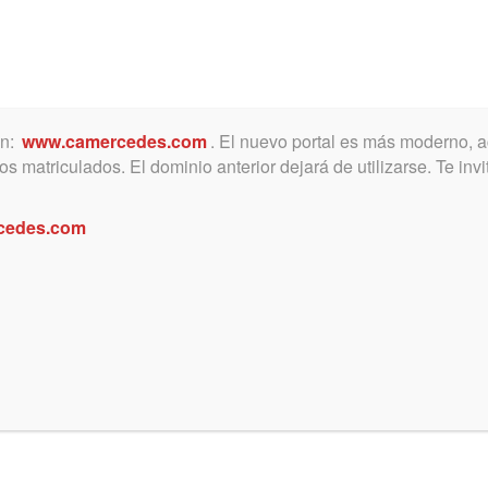
ón:
www.camercedes.com
. El nuevo portal es más moderno, a
MICA
SERVICIOS
NOTICIAS Y ACTIVIDADES
s matriculados. El dominio anterior dejará de utilizarse. Te in
cedes.com
 2023