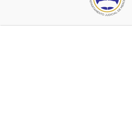
$ 7.107, y atento lo resuelto por el Consejo Superior
del COLPROBA, se informan los nuevos valores del
BONO LEY 8480, a partir del 1 de marzo de 2023:
Bono Verde: $ 3.550
Bono Azul: $ 1.770
Fuente:
COLPROBA
Ultimas noticias de Sin categoría
sep 29, 2025
Cardenal Antonio Quarracino
sep 18, 2025
Destrucción de expedientes UFIS 1, 2, 3, 4, 5, y 6
sep 18, 2025