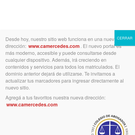
Toggle
navigation
CERRAR
Desde hoy, nuestro sitio web funciona en una nueva
dirección:
www.camercedes.com
. El nuevo portal es
más moderno, accesible y puede consultarse desde
cualquier dispositivo. Además, irá creciendo en
febrero 27, 2023
contenidos y servicios para todos los matriculados. El
Aumento del Bono Ley
dominio anterior dejará de utilizarse. Te invitamos a
actualizar tus marcadores para ingresar directamente al
nuevo sitio.
Lo resolvió el COLPROBA
Agregá a tus favoritos nuestra nueva dirección:
www.camercedes.com
BONO LEY 8480
A raíz del Acuerdo de la SCJBA N° 4097, mediante el
cual se establece el nuevo valor del jus arancelario en