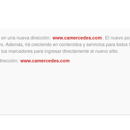
Toggle
navigation
a en una nueva dirección:
www.camercedes.com
. El nuevo p
vo. Además, irá creciendo en contenidos y servicios para todos l
ar tus marcadores para ingresar directamente al nuevo sitio.
febrero 10, 2022
dirección:
www.camercedes.com
Beneficios para el
matriculado y su familia
Clases gratuitas de golf para damas
(matriculadas o no), y niños.
Incursione en un deporte
apasionante. En el Golf Club