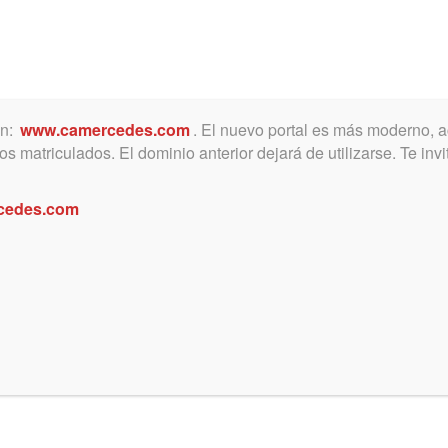
ón:
www.camercedes.com
. El nuevo portal es más moderno, a
MICA
SERVICIOS
NOTICIAS Y ACTIVIDADES
s matriculados. El dominio anterior dejará de utilizarse. Te in
cedes.com
riculados/as!!