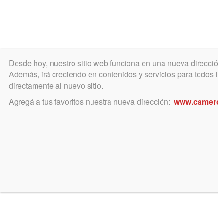
Desde hoy, nuestro sitio web funciona en una nueva direcci
COLEGIO
MATRÍCULA
ÁREA ACADÉ
Además, irá creciendo en contenidos y servicios para todos lo
directamente al nuevo sitio.
Agregá a tus favoritos nuestra nueva dirección:
www.camer
mayo 18, 2023
Bienvenida a nuevos/as mat
Juraron el 17-05-23