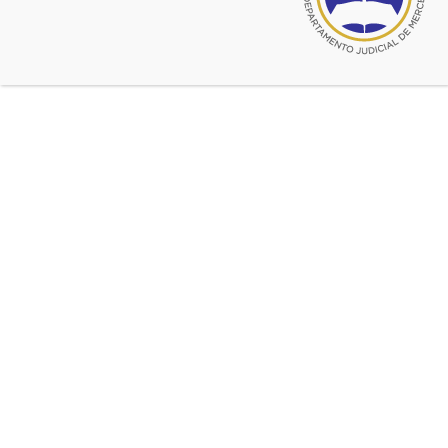
DRA. MARIA EMILIA CASASOLA -Tº XII – Fº 93
DRA. MICAELA LILIANA BAVA – Tº XII – Fº 94
DR. ALEXIS MARCELO ARINA – Tº XII – Fº 95
(Incompatibilidad relativa Inc. G)
DR. JUAN MARTIN BISUTTI – Tº XII – Fº 96
DR. TOMAS ANDRES GOMEZ – Tº XII – Fº 97