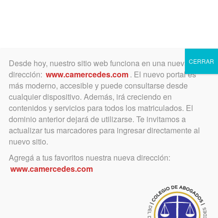
Toggle
navigation
CERRAR
Desde hoy, nuestro sitio web funciona en una nueva
dirección:
www.camercedes.com
. El nuevo portal es
más moderno, accesible y puede consultarse desde
cualquier dispositivo. Además, irá creciendo en
octubre 21, 2022
contenidos y servicios para todos los matriculados. El
Bienvenida a nuevos
dominio anterior dejará de utilizarse. Te invitamos a
actualizar tus marcadores para ingresar directamente al
matriculados/as!
nuevo sitio.
Agregá a tus favoritos nuestra nueva dirección:
Juraron el 19 de octubre de 2022
www.camercedes.com