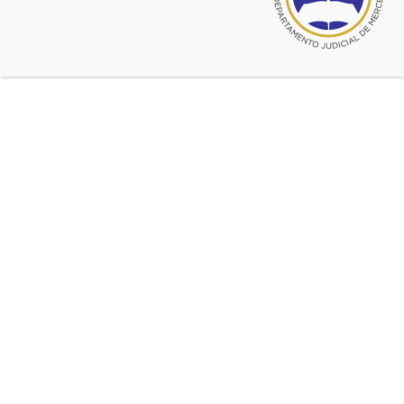
El equipo de Futbol Femenino +35 «LAS BOGAS»,
integrado por las matriculadas en el Colegio Dras.
Marianela Colonese y Analía Figueredo, se consagró
campeón del «XXXVI Torneo Nacional de la Abogacía»
desarrollado en Mar del Plata, entre los días 4 y 7 de abril