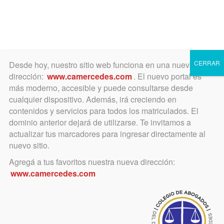
Toggle
navigation
CERRAR
Desde hoy, nuestro sitio web funciona en una nueva
dirección:
www.camercedes.com
. El nuevo portal es
más moderno, accesible y puede consultarse desde
cualquier dispositivo. Además, irá creciendo en
abril 8, 2024
contenidos y servicios para todos los matriculados. El
CAMPEONAS!!!
dominio anterior dejará de utilizarse. Te invitamos a
actualizar tus marcadores para ingresar directamente al
nuevo sitio.
Matriculadas en el Colegio
Agregá a tus favoritos nuestra nueva dirección:
conformaron el equipo ganador del
www.camercedes.com
Torneo en +35