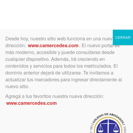
Toggle
navigation
CERRAR
Desde hoy, nuestro sitio web funciona en una nueva
dirección:
www.camercedes.com
. El nuevo portal es
más moderno, accesible y puede consultarse desde
cualquier dispositivo. Además, irá creciendo en
abril 28, 2024
contenidos y servicios para todos los matriculados. El
Capacitación para operar
dominio anterior dejará de utilizarse. Te invitamos a
actualizar tus marcadores para ingresar directamente al
Presentaciones y
nuevo sitio.
Notificaciones Electrónicas
Agregá a tus favoritos nuestra nueva dirección:
www.camercedes.com
utilizando lectores de
pantalla