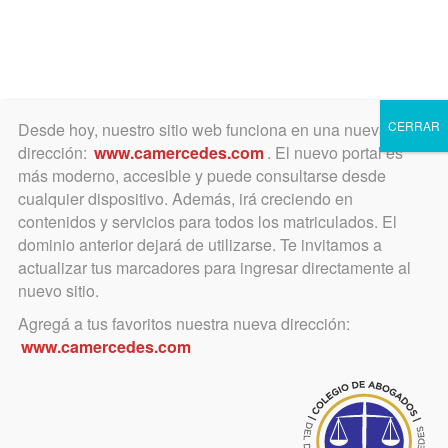
Toggle
navigation
CERRAR
Desde hoy, nuestro sitio web funciona en una nueva
dirección:
www.camercedes.com
. El nuevo portal es
más moderno, accesible y puede consultarse desde
cualquier dispositivo. Además, irá creciendo en
septiembre 29, 2025
contenidos y servicios para todos los matriculados. El
Cardenal Antonio
dominio anterior dejará de utilizarse. Te invitamos a
actualizar tus marcadores para ingresar directamente al
Quarracino
nuevo sitio.
Agregá a tus favoritos nuestra nueva dirección:
El Dr. Atilio O. Diorio nos
www.camercedes.com
semblantea al Cardenal Quarracino
y su aporte al pueblo de Mercedes
sobre Santo Tomás de Aquino,