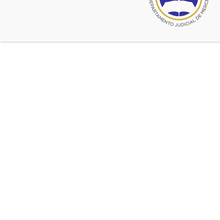
julio 5, 2021
Convenio con Universidad de
Palermo
Entre el Colegio de Abogados del
Departamento Judicial de Mercedes y la
Universidad de Palermo se ha firmado un
Convenio por el cual dicha Universidad
otorgará beneficios a los matriculados. La