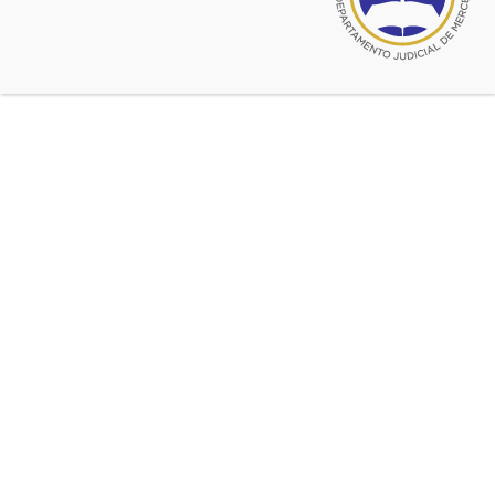
agosto 25, 2020
Digesto Registral
Acceda a toda la normativa registral
© 2026 CADJM
Todos los derechos reservados.