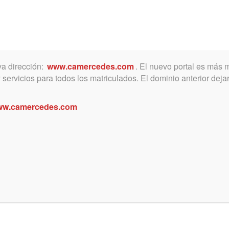
Toggle
navigation
va dirección:
www.camercedes.com
. El nuevo portal es más
servicios para todos los matriculados. El dominio anterior dejar
agosto 30, 2022
w.camercedes.com
Ceremonia de entrega de
medallas a matriculados/as
con 30 años de ejercicio
profesional
Se llevó a cabo el 26 de agosto ante