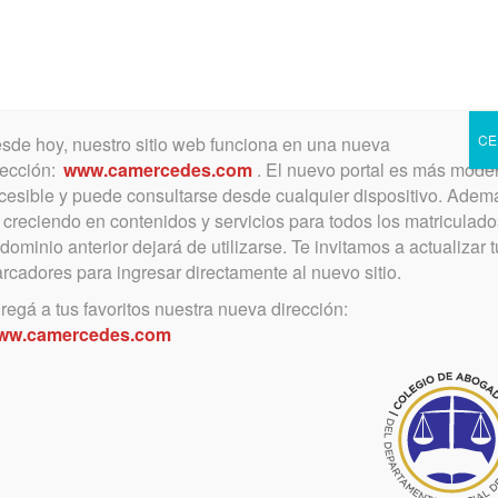
Toggle
navigation
CE
sde hoy, nuestro sitio web funciona en una nueva
rección:
www.camercedes.com
. El nuevo portal es más mode
cesible y puede consultarse desde cualquier dispositivo. Adem
á creciendo en contenidos y servicios para todos los matriculado
marzo 25, 2019
 dominio anterior dejará de utilizarse. Te invitamos a actualizar 
Comenzo la Diplomatura en
rcadores para ingresar directamente al nuevo sitio.
Derecho Procesal
regá a tus favoritos nuestra nueva dirección:
ww.camercedes.com
80 cursantes colmaron el Salón de
Actos.