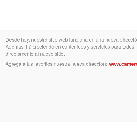
Desde hoy, nuestro sitio web funciona en una nueva direcci
COLEGIO
MATRÍCULA
ÁREA ACADÉ
Además, irá creciendo en contenidos y servicios para todos lo
directamente al nuevo sitio.
Agregá a tus favoritos nuestra nueva dirección:
www.camer
septiembre 6, 2025
Comunicado sobre la “Ayuda
La Fiscalía General, a través de un
adelante gestiones conjuntas en p
Fiscal en la ciudad de 25 de Mayo.