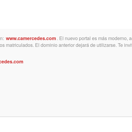
ón:
www.camercedes.com
. El nuevo portal es más moderno, a
MICA
SERVICIOS
NOTICIAS Y ACTIVIDADES
s matriculados. El dominio anterior dejará de utilizarse. Te in
cedes.com
ntía Fiscal de 25 de Mayo”
 decreto informativo, indicó que se están lle
os de garantizar la permanencia de la Ayuda