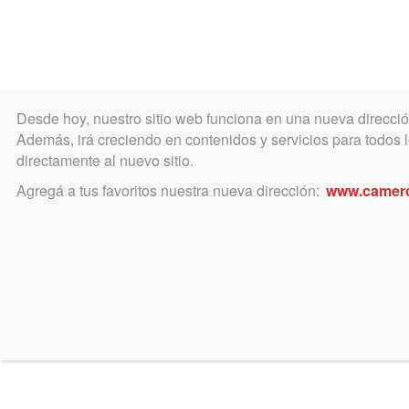
Desde hoy, nuestro sitio web funciona en una nueva direcci
COLEGIO
MATRÍCULA
ÁREA ACADÉ
Además, irá creciendo en contenidos y servicios para todos lo
directamente al nuevo sitio.
Agregá a tus favoritos nuestra nueva dirección:
www.camer
noviembre 15, 2024
CONVENIO CON SPORTCLU
15% de descuento de la cuota mens
Gracias a gestiones de las autoridades del Colegio, se 