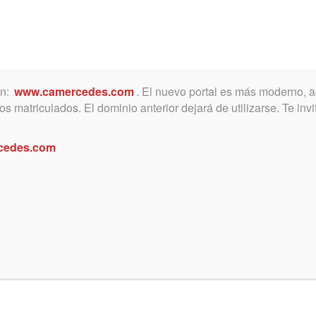
ón:
www.camercedes.com
. El nuevo portal es más moderno, a
MICA
SERVICIOS
NOTICIAS Y ACTIVIDADES
s matriculados. El dominio anterior dejará de utilizarse. Te in
cedes.com
B-MERCEDES
ual exigida por el «Plan Local»
ha suscripto un Convenio por el cual los matriculados en este Colegio d