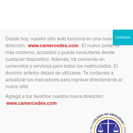
Toggle
navigation
CERRAR
Desde hoy, nuestro sitio web funciona en una nueva
dirección:
www.camercedes.com
. El nuevo portal es
más moderno, accesible y puede consultarse desde
cualquier dispositivo. Además, irá creciendo en
abril 30, 2024
contenidos y servicios para todos los matriculados. El
Criptomonedas: desafíos
dominio anterior dejará de utilizarse. Te invitamos a
actualizar tus marcadores para ingresar directamente al
jurídicos. Dr. Ariel Dasso.
nuevo sitio.
Agregá a tus favoritos nuestra nueva dirección:
www.camercedes.com