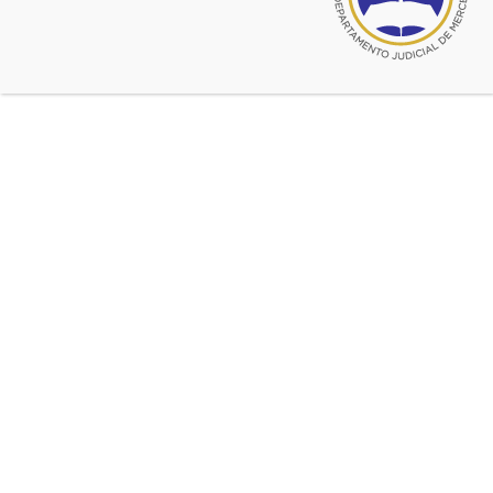
Fuente:
CADJM
Dia de la Bandera
Ultimas noticias de Dia de la Bandera
jun 18, 2022
BELGRANO
jun 19, 2018
Día de la Bandera