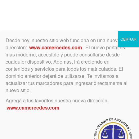
Toggle
navigation
CERRAR
Desde hoy, nuestro sitio web funciona en una nueva
dirección:
www.camercedes.com
. El nuevo portal es
más moderno, accesible y puede consultarse desde
cualquier dispositivo. Además, irá creciendo en
diciembre 2, 2020
contenidos y servicios para todos los matriculados. El
Día Internacional de la
dominio anterior dejará de utilizarse. Te invitamos a
actualizar tus marcadores para ingresar directamente al
Discapacidad
nuevo sitio.
Agregá a tus favoritos nuestra nueva dirección:
3 de diciembre
www.camercedes.com