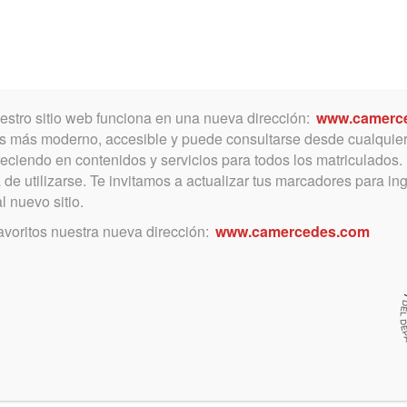
Toggle
navigation
estro sitio web funciona en una nueva dirección:
www.camerc
es más moderno, accesible y puede consultarse desde cualquier 
eciendo en contenidos y servicios para todos los matriculados.
á de utilizarse. Te invitamos a actualizar tus marcadores para in
junio 29, 2012
l nuevo sitio.
Dirección Provincial de
avoritos nuestra nueva dirección:
www.camercedes.com
Personas Jurídicas –
Disposición General 18 del
2012
Aprobó la nueva reglamentación de