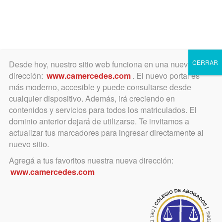
Toggle
navigation
CERRAR
Desde hoy, nuestro sitio web funciona en una nueva
dirección:
www.camercedes.com
. El nuevo portal es
más moderno, accesible y puede consultarse desde
cualquier dispositivo. Además, irá creciendo en
mayo 29, 2024
contenidos y servicios para todos los matriculados. El
DRES. CHRISTIAN ZANOTTI Y
dominio anterior dejará de utilizarse. Te invitamos a
actualizar tus marcadores para ingresar directamente al
CARLOS SANTILLI (H)
nuevo sitio.
Agregá a tus favoritos nuestra nueva dirección:
Panegírico del Dr. Horacio Vero.
www.camercedes.com
En su inmortal poema “Gente necesaria”, el recordado