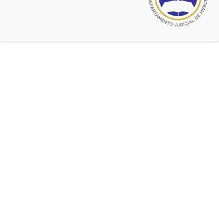
Colegio, especialmente de su Area
Académica, y como Delegada a las
Comisiones de Derecho Previsional
de FACA y COLPROBA.