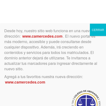
Toggle
navigation
CERRAR
Desde hoy, nuestro sitio web funciona en una nueva
dirección:
www.camercedes.com
. El nuevo portal es
más moderno, accesible y puede consultarse desde
cualquier dispositivo. Además, irá creciendo en
octubre 1, 2024
contenidos y servicios para todos los matriculados. El
Fallecimiento de la Dra.
dominio anterior dejará de utilizarse. Te invitamos a
actualizar tus marcadores para ingresar directamente al
Mariela Beatriz Demarco
nuevo sitio.
Agregá a tus favoritos nuestra nueva dirección:
Con profunda pena, despedimos a la
www.camercedes.com
Dra. Demarco, reconocida abogada
de la ciudad de San Andrés de Giles,
y gran colaboradora para con el