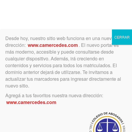
Toggle
navigation
CERRAR
Desde hoy, nuestro sitio web funciona en una nueva
dirección:
www.camercedes.com
. El nuevo portal es
más moderno, accesible y puede consultarse desde
cualquier dispositivo. Además, irá creciendo en
mayo 16, 2024
contenidos y servicios para todos los matriculados. El
Fallecimiento del Dr. Carlos
dominio anterior dejará de utilizarse. Te invitamos a
actualizar tus marcadores para ingresar directamente al
Antonio Ernesto Müller
nuevo sitio.
Agregá a tus favoritos nuestra nueva dirección:
Las autoridades del Colegio
www.camercedes.com
emitieron un decreto de duelo