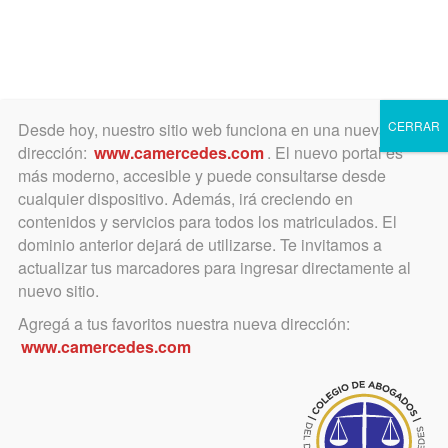
Toggle
navigation
CERRAR
Desde hoy, nuestro sitio web funciona en una nueva
dirección:
www.camercedes.com
. El nuevo portal es
más moderno, accesible y puede consultarse desde
cualquier dispositivo. Además, irá creciendo en
abril 12, 2016
contenidos y servicios para todos los matriculados. El
Feria Judicial de invierno
dominio anterior dejará de utilizarse. Te invitamos a
actualizar tus marcadores para ingresar directamente al
nuevo sitio.
Lo resolvió la SCJBA por Acordada
Agregá a tus favoritos nuestra nueva dirección:
3797
www.camercedes.com
Mediante
Acuerdo 3797
, del 6 de abril de 2016, la SCJBA
ha dispuesto establecer entre los días 18 al 29 de julio de