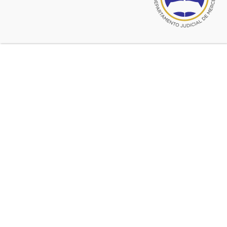
2016, el período de Feria Judicial para la Administración de
Justicia de la Provincia de Buenos Aires.
Fuente:
CADJM
Feria Judicial
Ultimas noticias de Poder Judicial
may 12, 2020
Los Juzgados en lo Civil y Comercial 1, 4 y 6 y un
muy buen servicio
may 29, 2019
Protocolos del COLPROBA y Acordada No 887 de
la SCJBA ante paros que afecten el servicio de
administración de justicia