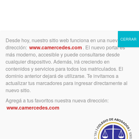
Toggle
navigation
CERRAR
Desde hoy, nuestro sitio web funciona en una nueva
dirección:
www.camercedes.com
. El nuevo portal es
más moderno, accesible y puede consultarse desde
cualquier dispositivo. Además, irá creciendo en
noviembre 21, 2023
contenidos y servicios para todos los matriculados. El
Finalizó el Ciclo de Cine
dominio anterior dejará de utilizarse. Te invitamos a
actualizar tus marcadores para ingresar directamente al
Italiano
nuevo sitio.
Agregá a tus favoritos nuestra nueva dirección:
Fotos del último encuentro
www.camercedes.com