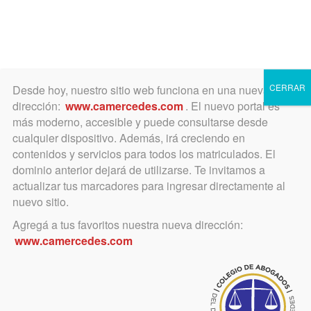
Toggle
navigation
CERRAR
Desde hoy, nuestro sitio web funciona en una nueva
dirección:
www.camercedes.com
. El nuevo portal es
más moderno, accesible y puede consultarse desde
cualquier dispositivo. Además, irá creciendo en
diciembre 9, 2020
contenidos y servicios para todos los matriculados. El
Homenaje al Día Nacional
dominio anterior dejará de utilizarse. Te invitamos a
actualizar tus marcadores para ingresar directamente al
del Tango
nuevo sitio.
Agregá a tus favoritos nuestra nueva dirección:
Lo organiza la Comisión de Cultura
www.camercedes.com
de FACA