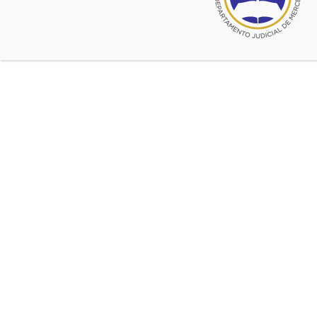
El Dr. Laborde llevó adelante las
tratativas y suscripción final. Los
interesados en la Beca o descuentos
deben remitir mail al Colegio antes
del 27 de marzo.