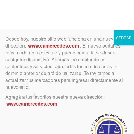
Toggle
navigation
CERRAR
Desde hoy, nuestro sitio web funciona en una nueva
dirección:
www.camercedes.com
. El nuevo portal es
más moderno, accesible y puede consultarse desde
cualquier dispositivo. Además, irá creciendo en
marzo 13, 2017
contenidos y servicios para todos los matriculados. El
Convenio con la UCA. Se
dominio anterior dejará de utilizarse. Te invitamos a
actualizar tus marcadores para ingresar directamente al
ofrece una Beca y
nuevo sitio.
descuentos para la «Carrera
Agregá a tus favoritos nuestra nueva dirección:
www.camercedes.com
de Abogado Especialista en
Derecho de la Alta
Tecnología».