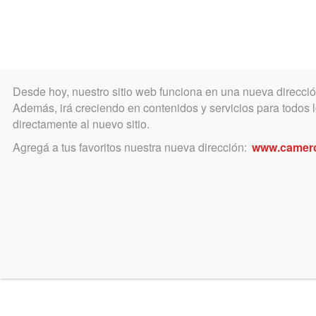
Desde hoy, nuestro sitio web funciona en una nueva direcci
COLEGIO
MATRÍCULA
ÁREA ACADÉ
Además, irá creciendo en contenidos y servicios para todos lo
directamente al nuevo sitio.
Agregá a tus favoritos nuestra nueva dirección:
www.camer
julio 30, 2024
Jurisprudencia del día (3
ASISTENCIA LETRADA DE L
SOBRE SUMAS EMBARGADAS
Nuevo servicio del Colegio