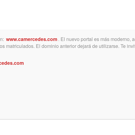
ón:
www.camercedes.com
. El nuevo portal es más moderno, a
MICA
SERVICIOS
NOTICIAS Y ACTIVIDADES
s matriculados. El dominio anterior dejará de utilizarse. Te in
cedes.com
0/07/24): HONORARIOS DE LA
A ACREEDORA – PRIVILEGIO DE C
 – SALA II.