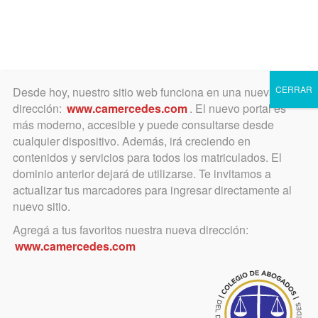
Toggle
navigation
CERRAR
Desde hoy, nuestro sitio web funciona en una nueva
dirección:
www.camercedes.com
. El nuevo portal es
más moderno, accesible y puede consultarse desde
cualquier dispositivo. Además, irá creciendo en
septiembre 11, 2024
contenidos y servicios para todos los matriculados. El
Jurisprudencia del día
dominio anterior dejará de utilizarse. Te invitamos a
actualizar tus marcadores para ingresar directamente al
(11/09/24): INCOMPETENCIA
nuevo sitio.
DE LOS JUZGADOS DE PAZ
Agregá a tus favoritos nuestra nueva dirección:
www.camercedes.com
PARA INTERVENIR EN GRADO
DE APELACION CONTRA
RESOLUCION/DECRETO