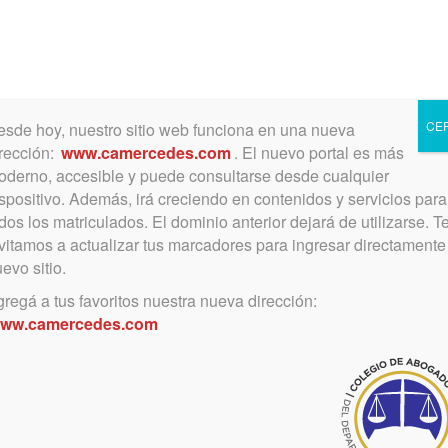
Toggle
navigation
CE
sde hoy, nuestro sitio web funciona en una nueva
rección:
www.camercedes.com
. El nuevo portal es más
derno, accesible y puede consultarse desde cualquier
spositivo. Además, irá creciendo en contenidos y servicios para
abril 1, 2022
dos los matriculados. El dominio anterior dejará de utilizarse. T
La Dra. Camila Maranessi fue
vitamos a actualizar tus marcadores para ingresar directamente
evo sitio.
electa vocal en la Comisión
regá a tus favoritos nuestra nueva dirección:
Nacional de la Abogacía
ww.camercedes.com
Joven
La elección se realizó en FACA el 25