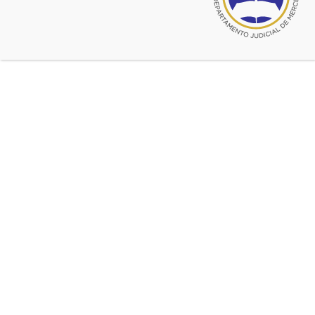
profesionales de la
República Argentina
Acceda al documento completo
UIBA Colegiación Legal
Fuente:
UIBA
Ultimas noticias de Sin categoría