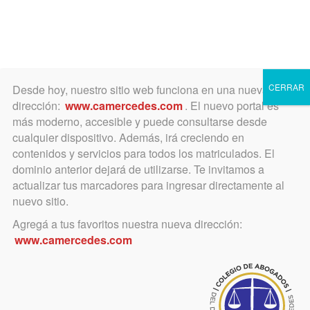
Toggle
navigation
CERRAR
Desde hoy, nuestro sitio web funciona en una nueva
dirección:
www.camercedes.com
. El nuevo portal es
más moderno, accesible y puede consultarse desde
cualquier dispositivo. Además, irá creciendo en
julio 21, 2025
contenidos y servicios para todos los matriculados. El
La UIBA se pronunció sobre
dominio anterior dejará de utilizarse. Te invitamos a
actualizar tus marcadores para ingresar directamente al
los proyectos de
nuevo sitio.
desregulación de las
Agregá a tus favoritos nuestra nueva dirección:
www.camercedes.com
entidades Colegiales,
Consejos profesionales y
demás entidades