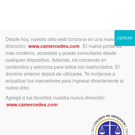
Toggle
navigation
CERRAR
Desde hoy, nuestro sitio web funciona en una nueva
dirección:
www.camercedes.com
. El nuevo portal es
más moderno, accesible y puede consultarse desde
cualquier dispositivo. Además, irá creciendo en
Cuota Anual de Matrícula
contenidos y servicios para todos los matriculados. El
2025
dominio anterior dejará de utilizarse. Te invitamos a
actualizar tus marcadores para ingresar directamente al
nuevo sitio.
Agregá a tus favoritos nuestra nueva dirección:
Cuenta Corriente:
www.camercedes.com
A partir del 01 de agosto de 2022, los matriculados en
este Colegio, pueden ingresar a su Cuenta Corriente
para ver el estado de deudas relacionadas con pago
de matrícula y actividades académicas, y así poder
abonar las mismas en forma directa (vía Mercado