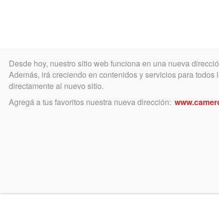
Desde hoy, nuestro sitio web funciona en una nueva direcci
COLEGIO
MATRÍCULA
ÁREA ACADÉ
Además, irá creciendo en contenidos y servicios para todos lo
directamente al nuevo sitio.
Agregá a tus favoritos nuestra nueva dirección:
www.camer
noviembre 25, 2019
Modelos de OFICIOS AL R
Gracias a la colaboración del Juz
encuentran disponibles en este sit