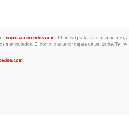
ón:
www.camercedes.com
. El nuevo portal es más moderno, a
MICA
SERVICIOS
NOTICIAS Y ACTIVIDADES
s matriculados. El dominio anterior dejará de utilizarse. Te in
cedes.com
EGISTRO DE LAS PERSONAS
gado de Familia No 1 departamental ya se
io web