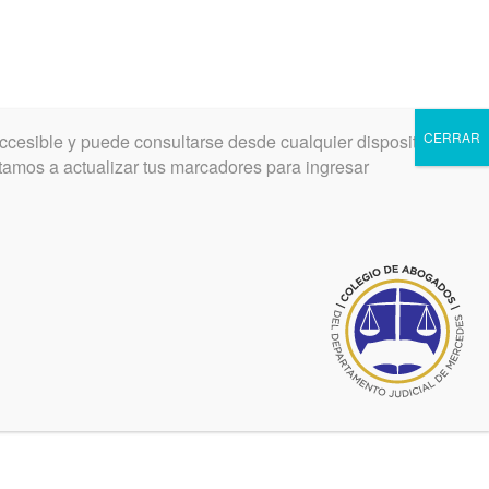
CERRAR
ccesible y puede consultarse desde cualquier dispositivo.
INGRESAR
REGISTRARSE
vitamos a actualizar tus marcadores para ingresar
Noticias relacionadas
noviembre 22, 2019
Ingreso de oficios al Registro
Provincial de las Personas
Ultimas noticias de Formularios