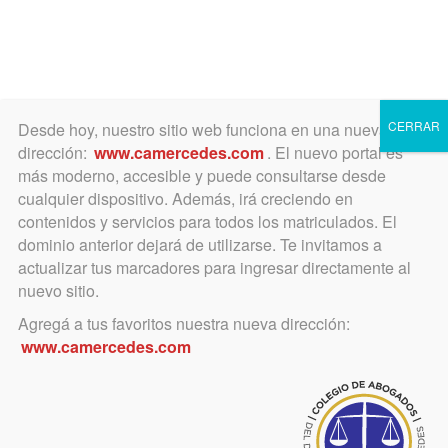
Toggle
navigation
CERRAR
Desde hoy, nuestro sitio web funciona en una nueva
dirección:
www.camercedes.com
. El nuevo portal es
más moderno, accesible y puede consultarse desde
cualquier dispositivo. Además, irá creciendo en
octubre 15, 2020
contenidos y servicios para todos los matriculados. El
NUESTRO SALÓN DE
dominio anterior dejará de utilizarse. Te invitamos a
actualizar tus marcadores para ingresar directamente al
PINTURA CUMPLE
nuevo sitio.
CUARENTA AÑOS
Agregá a tus favoritos nuestra nueva dirección:
www.camercedes.com
El 17 de octubre de 1980 se
inauguraba la primera edición