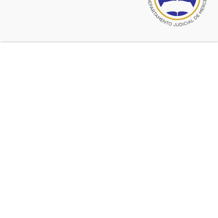
Primer Premio edición 2018
El 17 de octubre de 1980 se inauguraba la primera edición
del Salón Anual de Pintura del Colegio de Abogados del