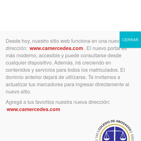
Toggle
navigation
CERRAR
Desde hoy, nuestro sitio web funciona en una nueva
dirección:
www.camercedes.com
. El nuevo portal es
más moderno, accesible y puede consultarse desde
cualquier dispositivo. Además, irá creciendo en
febrero 8, 2018
contenidos y servicios para todos los matriculados. El
Nuevo ingreso a la Mesa de
dominio anterior dejará de utilizarse. Te invitamos a
actualizar tus marcadores para ingresar directamente al
Entradas del Juzgado Civil y
nuevo sitio.
Comercial No 7
Agregá a tus favoritos nuestra nueva dirección:
www.camercedes.com
Es solo por calle 26 No 640 (26 e/ 25
y 27)