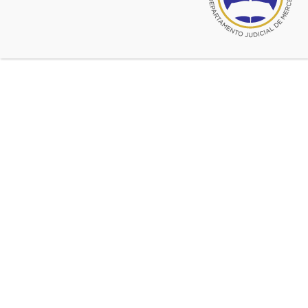
Con motivo de las reformas edilicias producidas en el
Juzgado Civil y Comercial No 7, el nuevo ingreso a la Mesa
de Entradas del mismo se realiza por calle 26 No 620 (26
e/ 25 y 27), habiendo quedado deshabilitado el viejo
ingreso por dentro del Palacio de Tribunales.
Fuente:
JCC 7
JCC7
Ultimas noticias de Poder Judicial
may 12, 2020
Los Juzgados en lo Civil y Comercial 1, 4 y 6 y un
muy buen servicio