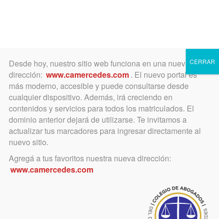
Toggle
navigation
CERRAR
Desde hoy, nuestro sitio web funciona en una nueva
dirección:
www.camercedes.com
. El nuevo portal es
más moderno, accesible y puede consultarse desde
cualquier dispositivo. Además, irá creciendo en
diciembre 30, 2022
contenidos y servicios para todos los matriculados. El
Presentaciones electrónicas
dominio anterior dejará de utilizarse. Te invitamos a
actualizar tus marcadores para ingresar directamente al
NO URGENTES durante la
nuevo sitio.
Feria enero 2023
Agregá a tus favoritos nuestra nueva dirección:
www.camercedes.com
Régimen establecido por la SCBA
por Resolución 3037/22