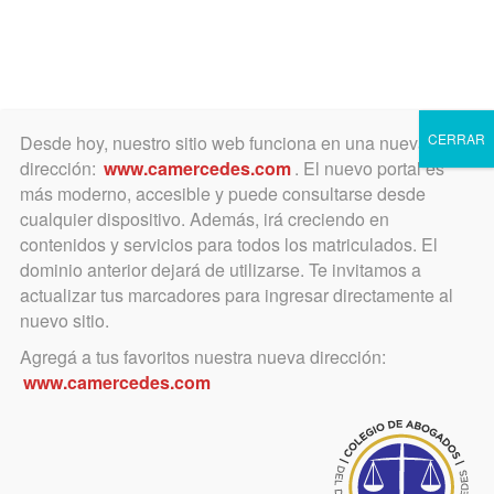
Toggle
navigation
CERRAR
Desde hoy, nuestro sitio web funciona en una nueva
dirección:
www.camercedes.com
. El nuevo portal es
más moderno, accesible y puede consultarse desde
cualquier dispositivo. Además, irá creciendo en
marzo 11, 2015
contenidos y servicios para todos los matriculados. El
Reglamento de la Excma.
dominio anterior dejará de utilizarse. Te invitamos a
actualizar tus marcadores para ingresar directamente al
Cámara de Apelaciones y
nuevo sitio.
Garantías en lo Penal de
Agregá a tus favoritos nuestra nueva dirección:
www.camercedes.com
Mercedes
Fue dictado el 12 de febrero de 2015