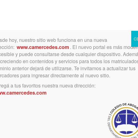
Toggle
navigation
C
de hoy, nuestro sitio web funciona en una nueva
ección:
www.camercedes.com
. El nuevo portal es más moder
esible y puede consultarse desde cualquier dispositivo. Ademá
 creciendo en contenidos y servicios para todos los matriculados
marzo 28, 2025
inio anterior dejará de utilizarse. Te invitamos a actualizar tus
RESOLUCIÓN Nº 444/25
cadores para ingresar directamente al nuevo sitio.
SUPREMA CORTE DE
egá a tus favoritos nuestra nueva dirección:
w.camercedes.com
JUSTICIA – COMUNICACIÓN
CON ARBA
Instructivo sobre cómo proceder para