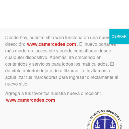
Toggle
navigation
CERRAR
Desde hoy, nuestro sitio web funciona en una nueva
dirección:
www.camercedes.com
. El nuevo portal es
más moderno, accesible y puede consultarse desde
cualquier dispositivo. Además, irá creciendo en
mayo 28, 2024
contenidos y servicios para todos los matriculados. El
Resultado de las elecciones
dominio anterior dejará de utilizarse. Te invitamos a
actualizar tus marcadores para ingresar directamente al
en el Colegio
nuevo sitio.
Agregá a tus favoritos nuestra nueva dirección:
El 28 de mayo de 2024 se llevó a
www.camercedes.com
cabo el acto eleccionario de
renovación parcial de autoridades.