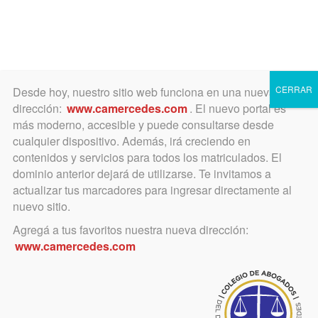
Toggle
navigation
CERRAR
Desde hoy, nuestro sitio web funciona en una nueva
dirección:
www.camercedes.com
. El nuevo portal es
más moderno, accesible y puede consultarse desde
cualquier dispositivo. Además, irá creciendo en
abril 4, 2025
contenidos y servicios para todos los matriculados. El
Se realizó la charla con la
dominio anterior dejará de utilizarse. Te invitamos a
actualizar tus marcadores para ingresar directamente al
UNLZ
nuevo sitio.
Agregá a tus favoritos nuestra nueva dirección:
Ingrese para conocer lo explicado
www.camercedes.com
sobre oferta académica