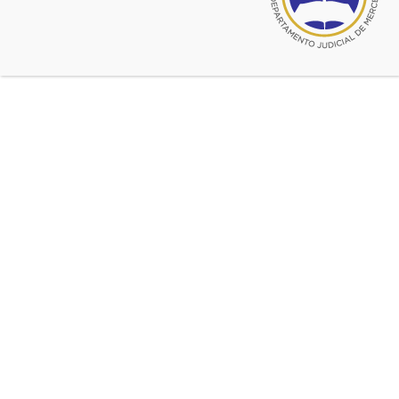
audio1516459837.m4a
recording.conf
video1516459837.mp4
Fuente:
CADJMercedes
Ultimas noticias de Sin categoría
sep 29, 2025
Cardenal Antonio Quarracino
sep 18, 2025
Destrucción de expedientes UFIS 1, 2, 3, 4, 5, y 6
sep 18, 2025
SITUACION DEL FUERO DEL TRABAJO EN LA