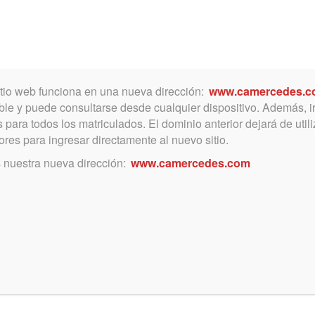
Toggle
navigation
itio web funciona en una nueva dirección:
www.camercedes.c
le y puede consultarse desde cualquier dispositivo. Además, i
 para todos los matriculados. El dominio anterior dejará de util
ores para ingresar directamente al nuevo sitio.
octubre 2, 2019
s nuestra nueva dirección:
www.camercedes.com
Señor Matriculado: Acceda
sin cargo a Lejister.com,
Plataforma Jurídica Online
Acceda al INSTRUCTIVO y aprenda
a manejar la plataforma.