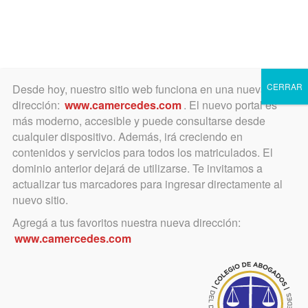
Toggle
navigation
CERRAR
Desde hoy, nuestro sitio web funciona en una nueva
dirección:
www.camercedes.com
. El nuevo portal es
más moderno, accesible y puede consultarse desde
cualquier dispositivo. Además, irá creciendo en
agosto 15, 2020
contenidos y servicios para todos los matriculados. El
Situación del Banco de la
dominio anterior dejará de utilizarse. Te invitamos a
actualizar tus marcadores para ingresar directamente al
Provincia de Buenos Aires,
nuevo sitio.
Sucursal Tribunales de
Agregá a tus favoritos nuestra nueva dirección:
www.camercedes.com
Mercedes – Juzgados
intiman cumplimiento de
transferencias bajo