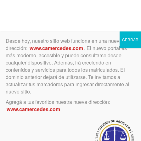
Toggle
navigation
CERRAR
Desde hoy, nuestro sitio web funciona en una nueva
dirección:
www.camercedes.com
. El nuevo portal es
más moderno, accesible y puede consultarse desde
cualquier dispositivo. Además, irá creciendo en
Derecho Familia – Merlo –
contenidos y servicios para todos los matriculados. El
Salto
dominio anterior dejará de utilizarse. Te invitamos a
actualizar tus marcadores para ingresar directamente al
nuevo sitio.
Agregá a tus favoritos nuestra nueva dirección:
febrero 25, 2019
www.camercedes.com
Curso: «Derecho de Familia y
Sucesorio», en Salto.
Seis imperdibles clases. En Salto.