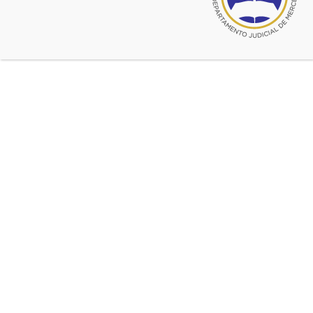
octubre 10, 2017
XXVIII Jornadas Académicas de
Jóvenes Abogados de la Provincia
de Buenos Aires
Convocatoria a uno de los eventos académicos
más importantes para los jóvenes y noveles
abogados